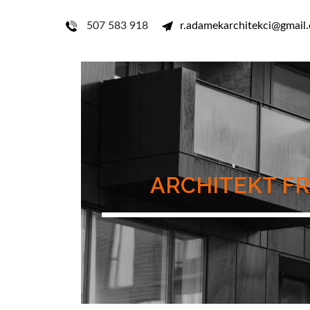
507 583 918
r.adamekarchitekci@gmail
ARCHITEKT F