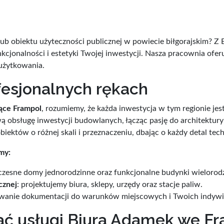
ub obiektu użyteczności publicznej w powiecie biłgorajskim? 
kcjonalności i estetyki Twojej inwestycji. Nasza pracownia ofe
 użytkowania.
esjonalnych rękach
ące Frampol
, rozumiemy, że każda inwestycja w tym regionie j
 obsługę inwestycji budowlanych, łącząc pasję do architektury
ektów o różnej skali i przeznaczeniu, dbając o każdy detal tech
my:
czesne domy jednorodzinne oraz funkcjonalne budynki wielorod
cznej
: projektujemy biura, sklepy, urzędy oraz stacje paliw.
owanie dokumentacji do warunków miejscowych i Twoich indyw
ać usługi Biura Adamek we F