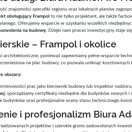
ność znajomości specyfiki regionu oraz lokalnych planów zagos
ekt obsługujący Frampol
to nie tylko projektant, ale także fach
wlanego. Oferujemy wsparcie w uzyskaniu wszelkich niezbędny
pozwolenia na budowę
. Dzięki nam proces inwestycyjny staje się
ierskie – Frampol i okolice
unki architektoniczne, ponieważ zapewniamy pełne wsparcie tec
nie przeniesiona na plac budowy, co pozwala uniknąć kosztowny
e obszary:
i terminowości prac jako kierownik budowy lub inspektor nadzoru
nej
: sporządzamy certyfikaty niezbędne dla budynków nowych 
e budynków oraz profesjonalne oceny stanu technicznego konstr
nie i profesjonalizm Biura 
 zrealizowanych projektów i szerokie grono zadowolonych inwes