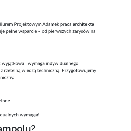
Z Biurem Projektowym Adamek praca
architekta
ruje pełne wsparcie – od pierwszych zarysów na
est wyjątkowa i wymaga indywidualnego
 z rzetelną wiedzą techniczną. Przygotowujemy
niczny.
zinne.
idualnych wymagań.
rampolu?