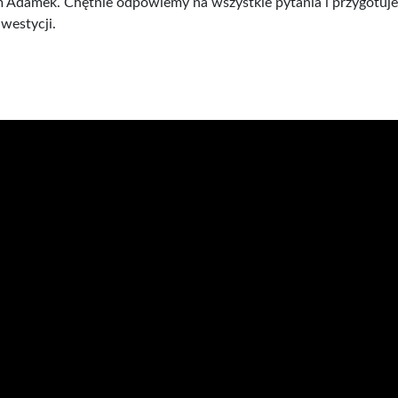
m Adamek. Chętnie odpowiemy na wszystkie pytania i przygotuje
westycji.