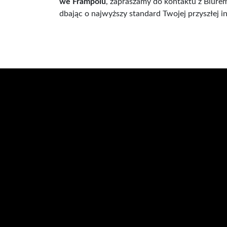
we Frampolu
, zapraszamy do kontaktu z Biure
dbając o najwyższy standard Twojej przyszłej in