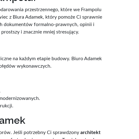
podarowania przestrzennego, które we Frampolu
owiec z Biura Adamek, który pomoże Ci sprawnie
ch dokumentów formalno-prawnych, opinii i
 prostszy i znacznie mniej stresujący.
hniczne na każdym etapie budowy. Biuro Adamek
ch błędów wykonawczych.
.
i modernizowanych.
ukcji.
Adamek
torów. Jeśli potrzebny Ci sprawdzony
architekt