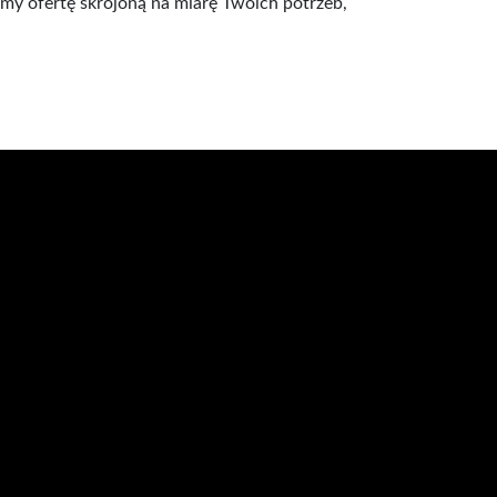
my ofertę skrojoną na miarę Twoich potrzeb,